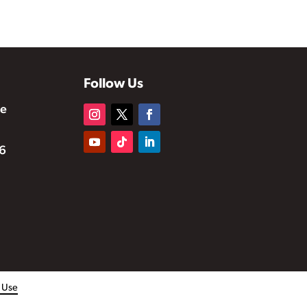
Follow Us
te
6
f Use