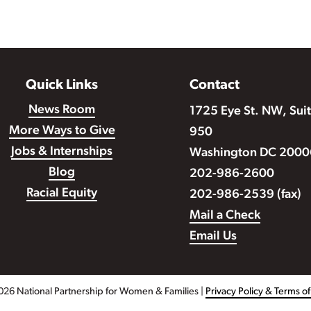
Quick Links
Contact
News Room
1725 Eye St. NW, Sui
More Ways to Give
950
Jobs & Internships
Washington DC 2000
Blog
202-986-2600
Racial Equity
202-986-2539 (fax)
Mail a Check
Email Us
026 National Partnership for Women & Families |
Privacy Policy & Terms o