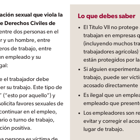
ación sexual que viola la
Lo que debes saber
 de Derechos Civiles de
El Título VII no proteg
entre dos personas en el
trabajan en empresas 
er y un hombre, entre
(incluyendo muchos tr
ros de trabajo, entre
trabajadores agrícolas)
 un empleado y su
están protegidos por la 
gal:
Si alguien experimenta
trabajo, puede ser víct
e el trabajador debe
acosado directamente
r su trabajo. Este tipo de
Es ilegal que un emple
” (“esto por aquello”) y
empleado que presente
olicita favores sexuales de
ontinuar en el empleo,
Los empleadores son r
rio o turno de trabajo,
evitar y corregir el ac
ción positiva.
lugar de trabajo.
na persona es víctima de